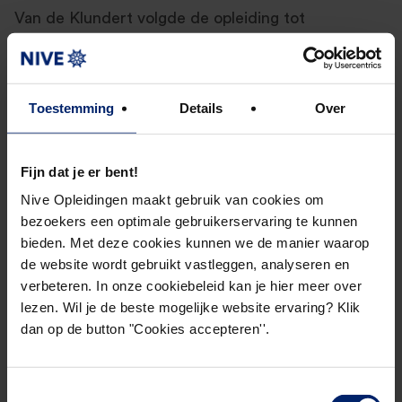
Van de Klundert volgde de opleiding tot
Professional Controller naast zijn fulltime baan,
maar vond dat goed te doen. “Ik vond de tijd die ik
eraan moest besteden meevallen. Het werken met
Toestemming
Details
Over
de praktijkcasussen maakt de combinatie van
werken en leren leuk. En als iets leuk is om te
doen, dan is het makkelijker om er tijd aan te
Fijn dat je er bent!
spenderen. Dat de opleiding goed te doen is, zie je
Nive Opleidingen maakt gebruik van cookies om
ook terug aan het hoge slagingspercentage van de
bezoekers een optimale gebruikerservaring te kunnen
bieden. Met deze cookies kunnen we de manier waarop
opleiding.”
de website wordt gebruikt vastleggen, analyseren en
verbeteren. In onze cookiebeleid kan je hier meer over
Meer dan cijfertjes
lezen. Wil je de beste mogelijke website ervaring? Klik
dan op de button "Cookies accepteren''.
Met dezelfde motivatie is Van de Klundert onlangs
begonnen met de HOFAM®. “Tijdens deze
Toestemmingsselectie
opleiding hoop ik meer te leren over bijvoorbeeld