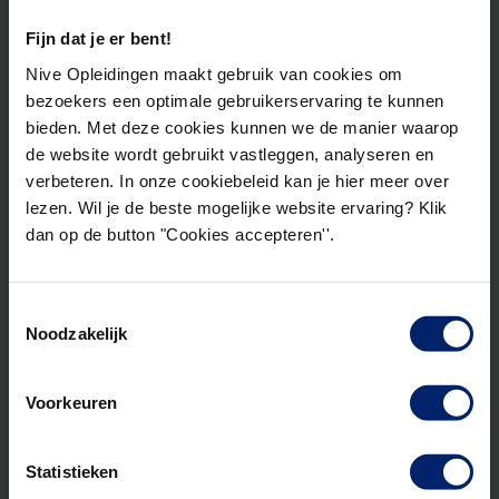
4 september 2026
Fijn dat je er bent!
Nive Opleidingen maakt gebruik van cookies om
Indicatie laatste lesdag HOFAM
bezoekers een optimale gebruikerservaring te kunnen
31 december 2027
bieden. Met deze cookies kunnen we de manier waarop
de website wordt gebruikt vastleggen, analyseren en
verbeteren. In onze cookiebeleid kan je hier meer over
lezen. Wil je de beste mogelijke website ervaring? Klik
Ga door naar gegevens
dan op de button "Cookies accepteren''.
Toestemmingsselectie
Samenvatting
Noodzakelijk
Startdatum
nog 4 plaatsen
Voorkeuren
4 september 2026
Programma
Statistieken
Opleiding tot Business Controller