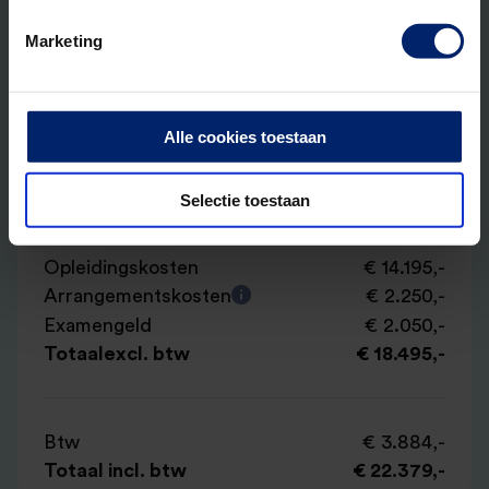
HOFAM® (post-hbo)
Marketing
Locatie
Geen locatie beschikbaar
Alle cookies toestaan
BTW vrijstelling?
Selectie toestaan
Opleidingskosten
€ 14.195,-
Arrangementskosten
€ 2.250,-
Examengeld
€ 2.050,-
Totaal
excl. btw
€ 18.495,-
Btw
€ 3.884,-
Totaal incl. btw
€ 22.379,-