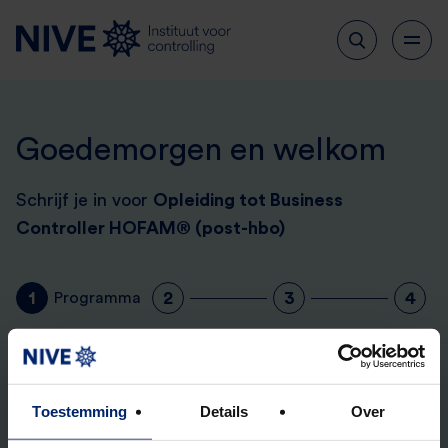
Goedemorgen en welkom
Schrijf je in voor
Opleiding tot Business
Controller HOFAM® (post-hbo)
1
2
3
4
Programma
Jouw programma
Aanpassen
Toestemming
Details
Over
Eerste lesdag HOFAM