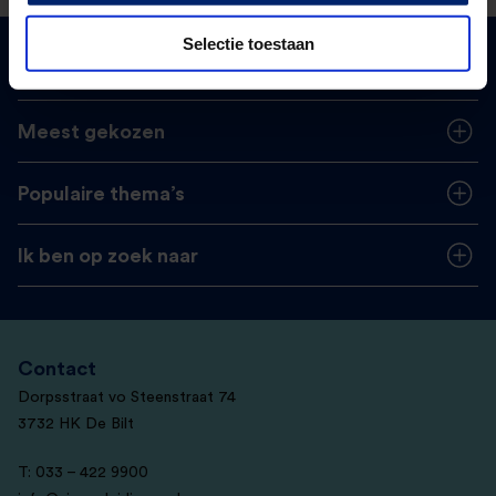
Selectie toestaan
Over ons
Meest gekozen
Populaire thema’s
Ik ben op zoek naar
Contact
Dorpsstraat vo Steenstraat 74
3732 HK De Bilt
T: 033 – 422 9900