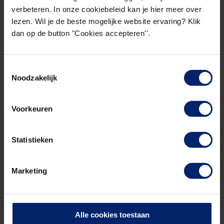
verbeteren. In onze cookiebeleid kan je hier meer over
Persoonlijk advies. Omdat
lezen. Wil je de beste mogelijke website ervaring? Klik
we weten dat iedereen
dan op de button "Cookies accepteren''.
anders is.
Toestemmingsselectie
033 – 422 9900
Noodzakelijk
info@niveopleidingen.nl
Voorkeuren
Statistieken
Alle HOFAM®
opleidingen
Marketing
Alle cookies toestaan