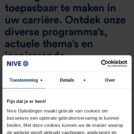
toepasbaar te maken in
uw carrière. Ontdek onze
diverse programma’s,
actuele thema’s en
inspirerende
succesverhalen van
alumni. Begin uw reis
Toestemming
Details
Over
naar professionele groei
Fijn dat je er bent!
en uitmuntendheid bij
Nive Opleidingen maakt gebruik van cookies om
HOFAM.
bezoekers een optimale gebruikerservaring te kunnen
bieden. Met deze cookies kunnen we de manier waarop
de website wordt gebruikt vastleggen, analyseren en