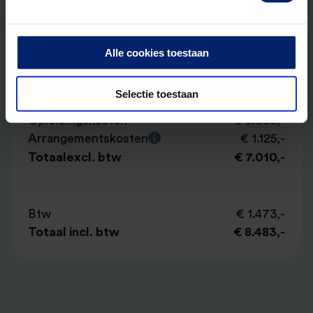
Geen locatie beschikbaar
Alle cookies toestaan
BTW vrijstelling?
Selectie toestaan
Opleidingskosten
€ 5.885,-
Arrangementskosten
€ 1.125,-
Totaal
excl. btw
€ 7.010,-
Btw
€ 1.473,-
Totaal incl. btw
€ 8.483,-