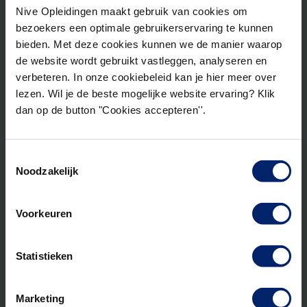
Eerste lesdag
Nive Opleidingen maakt gebruik van cookies om
15 april 2027
bezoekers een optimale gebruikerservaring te kunnen
bieden. Met deze cookies kunnen we de manier waarop
de website wordt gebruikt vastleggen, analyseren en
verbeteren. In onze cookiebeleid kan je hier meer over
Ga door naar gegevens
lezen. Wil je de beste mogelijke website ervaring? Klik
dan op de button "Cookies accepteren''.
Samenvatting
Toestemmingsselectie
Noodzakelijk
Startdatum
beschikbaar
15 april 2027
Voorkeuren
Programma
Opleiding tot Strategisch Business Partner
Statistieken
(QSBP)
Locatie
Marketing