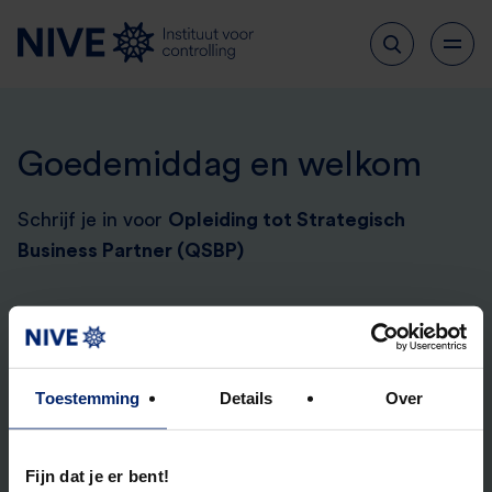
Goedemiddag en welkom
Schrijf je in voor
Opleiding tot Strategisch
Business Partner (QSBP)
1
2
3
4
Programma
Toestemming
Details
Over
Jouw programma
Aanpassen
Fijn dat je er bent!