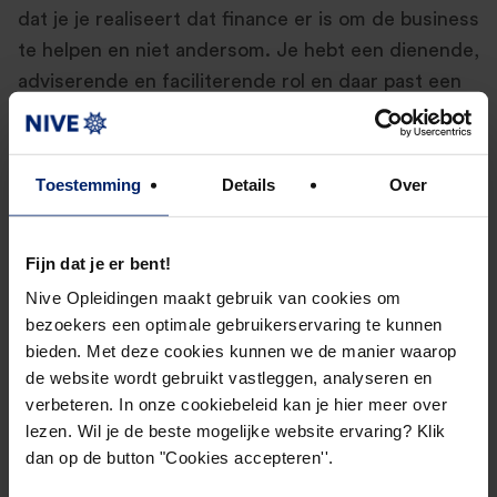
dat je je realiseert dat finance er is om de business
te helpen en niet andersom. Je hebt een dienende,
adviserende en faciliterende rol en daar past een
bepaalde houding bij. Die moet je wel kunnen
pakken. Dat is ook iets waar je steeds aan moet
werken.”
Toestemming
Details
Over
Hoe zorg je ervoor dat je
Fijn dat je er bent!
succesvol blijft in je functie?
Nive Opleidingen maakt gebruik van cookies om
bezoekers een optimale gebruikerservaring te kunnen
“Bijblijven is essentieel! Ik heb niet voor niks al die
bieden. Met deze cookies kunnen we de manier waarop
opleidingen gedaan! Het bedrijf groeit en daarmee
de website wordt gebruikt vastleggen, analyseren en
worden er steeds andere eisen gesteld aan de
verbeteren. In onze cookiebeleid kan je hier meer over
lezen. Wil je de beste mogelijke website ervaring? Klik
functie waar ik zit. Als ik mee wil en mezelf niet
dan op de button "Cookies accepteren''.
overbodig wil maken, moet ik wel meegroeien. Mijn
kennis moet op peil blijven, dus ik lees vakliteratuur