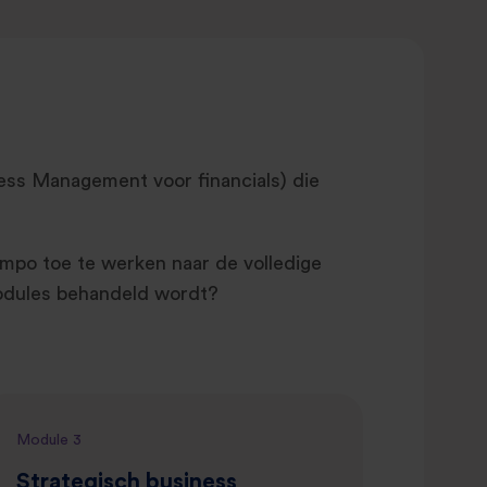
ness Management voor financials) die
empo toe te werken naar de volledige
 modules behandeld wordt?
Module 3
Strategisch business