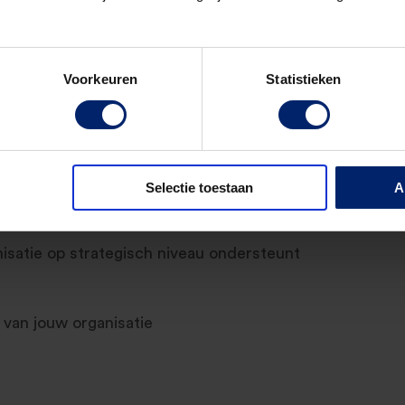
ofessionals met hbo werk- en denkniveau die een volgen
Voorkeuren
Statistieken
 en benutten in de praktijk
Selectie toestaan
A
isatie op strategisch niveau ondersteunt
 van jouw organisatie