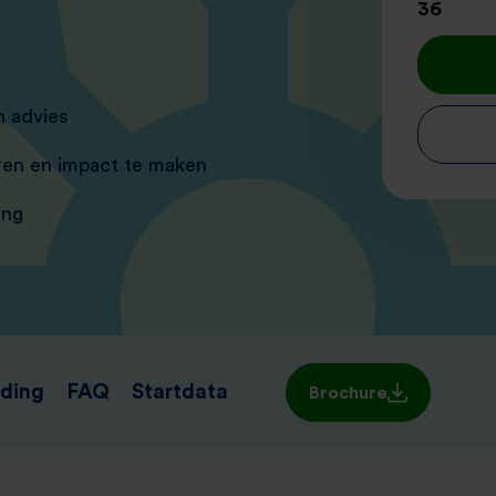
36
h advies
ren en impact te maken
ing
ding
FAQ
Startdata
Brochure