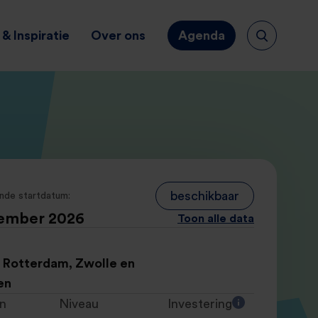
& Inspiratie
Over ons
Agenda
beschikbaar
nde startdatum:
tember 2026
Toon alle data
, Rotterdam, Zwolle en
en
n
Niveau
Investering