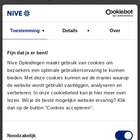
vaardigheden stellen je in staat om door te gaan in
een verbeterde versie van jezelf. Tijdens onze
lessen geven wij daarom ook ruim aandacht
Toestemming
Details
Over
hieraan.”
Fijn dat je er bent!
Diep leren als bouwsteen van
Nive Opleidingen maakt gebruik van cookies om
onze opleidingen
bezoekers een optimale gebruikerservaring te kunnen
bieden. Met deze cookies kunnen we de manier waarop
“Binnen NIVE zijn wij ervan overtuigd dat theorie,
de website wordt gebruikt vastleggen, analyseren en
vaardigheden en persoonlijke ontwikkeling de basis
verbeteren. In onze cookiebeleid kan je hier meer over
vormen voor de ontwikkeling van een financial
lezen. Wil je de beste mogelijke website ervaring? Klik
professional en deze zijn ook in elke opleiding
dan op de button "Cookies accepteren''.
vertegenwoordigd. Of je nu assistent controller
bent of teamleider Controlling, de kunst van
Toestemmingsselectie
samenwerken en beïnvloeden is iets dat je onder
Noodzakelijk