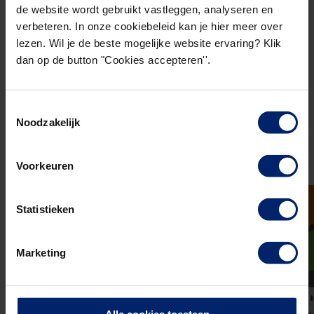
de website wordt gebruikt vastleggen, analyseren en
exameninstituten hebben een breed en divers
verbeteren. In onze cookiebeleid kan je hier meer over
aanbod aan opleidingsvormen, -technieken en -
lezen. Wil je de beste mogelijke website ervaring? Klik
instrumenten. Deze diversiteit is de kracht van de
dan op de button "Cookies accepteren''.
private opleidingsbranche. Het NRTO-keurmerk
fungeert in de opleidingenmarkt als een teken van
Toestemmingsselectie
kwaliteit en professionaliteit. Het geeft
Noodzakelijk
consumenten en bedrijven zekerheid bij de keuze
voor een opleidingsinstituut, trainingsbureau, EVC-
Voorkeuren
aanbieder of examenaanbieder.
Statistieken
Marketing