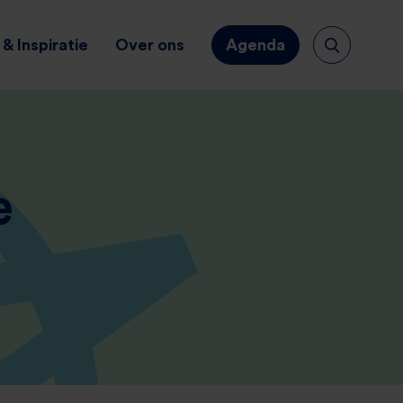
& Inspiratie
Over ons
Agenda
e