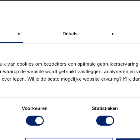
n van de juiste software of apps die
n.
e sector vraagt om andere en een hoger
Details
emers. Kennis is minder belangrijk,
passingsvermogen, kritisch redeneren
uwing, des te meer.
uik van cookies om bezoekers een optimale gebruikerservaring 
langrijk. Echter, slechts minder dan
 waarop de website wordt gebruikt vastleggen, analyseren en ve
at zijn of haar kennis en vaardigheden
 over lezen. Wil je de beste mogelijke website ervaring? Klik da
ontwikkelingen voldoende up-to-date
Voorkeuren
Statistieken
jven talent aan zich weet te binden. De