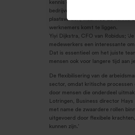
kennis en expertise in de financiële
bedrijven zelf. In de toekomst zal 
plaatsvinden, waarmee de kennis e
werknemers komt te liggen.
Yiyi Dijkstra, CFO van Robidus; ‘Je
medewerkers een interessante omg
Dat is essentieel om het juiste te
mensen ook voor langere tijd aan je
De flexibilisering van de arbeidsma
sector, omdat kritische processen
door mensen die onderdeel uitmak
Lotringen, Business director Hays
met name de zwaardere rollen binn
uitgevoerd door flexibele krachten
kunnen zijn.’