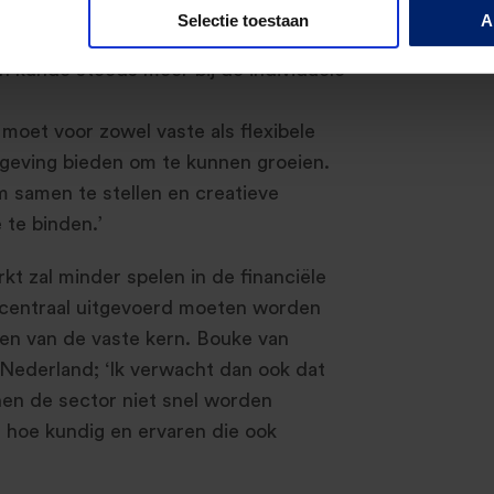
 sector ligt nu nog sterk bij de
Selectie toestaan
A
hierin echter een verschuiving
n kunde steeds meer bij de individuele
 moet voor zowel vaste als flexibele
eving bieden om te kunnen groeien.
am samen te stellen en creatieve
 te binden.’
rkt zal minder spelen in de financiële
 centraal uitgevoerd moeten worden
en van de vaste kern. Bouke van
 Nederland; ‘Ik verwacht dan ook dat
en de sector niet snel worden
, hoe kundig en ervaren die ook