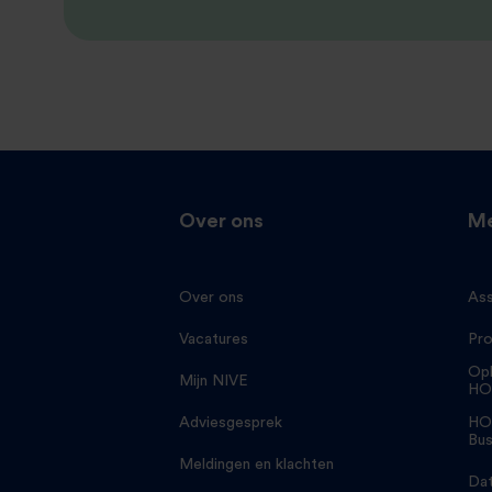
Over ons
Me
Over ons
Ass
Vacatures
Pro
Opl
Mijn NIVE
HO
Adviesgesprek
HO
Bus
Meldingen en klachten
Dat