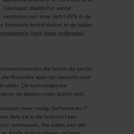
Daarnaast daalde het aantal
vacatures met maar liefst 69% in de
 financiële bedrijfskolom in de nabije
torganisatie Hays deed onderzoek
.
systeeminnovaties die buiten de sector
alle financiële apps zijn bedacht door
ebruiken. De technologische
kop en de banken staan buiten spel.
 adviseur meer nodig. Software en IT
van data zal in de toekomst een
sector overnemen. We zullen zien dat
en Apple zich profileren als bank,