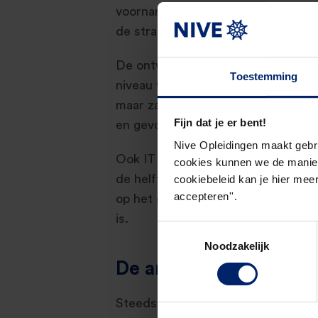
voornamelijk verdiepen in het kieze
de strategische koers ondersteune
De ontwikkelingen in de financiël
Toestemming
niveau van competenties van werkn
maar zachte competenties, als aan
Fijn dat je er bent!
en gevoel voor innovatie en vernie
Nive Opleidingen maakt gebr
Ook IT vaardigheden zijn steeds be
cookies kunnen we de manier
de helft van de werknemers vindt d
cookiebeleid kan je hier meer
accepteren''.
op het gebied van technologische 
is.
Toestemmingsselectie
Noodzakelijk
De arbeidsmarkt
Steeds belangrijker is dat de bedri