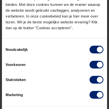
de realisatie worden geregistreerd. De indicatoren
bieden. Met deze cookies kunnen we de manier waarop
en de dimensies bepalen waarover informatie
de website wordt gebruikt vastleggen, analyseren en
beschikbaar moet komen en de structuur van de
verbeteren. In onze cookiebeleid kan je hier meer over
informatievoorziening bepaalt hoe dit gebeurt. Het
lezen. Wil je de beste mogelijke website ervaring? Klik
dan op de button "Cookies accepteren''.
bedrijfsproces zorgt ervoor dat de resultaten van
de bedrijfsgebeurtenissen worden geregistreerd
en de juiste wijze worden gealloceerd. De
Toestemmingsselectie
resultaten worden weergegeven in het business
Noodzakelijk
dashboard dat het management in staat stelt om
te anticiperen. Kortom voordat de implementatie
Voorkeuren
start moet de controller een goed beeld hebben
van alle componenten van het
Statistieken
managementcontrolraamwerk, zodat deze
meegenomen worden in het ontwerp.
Marketing