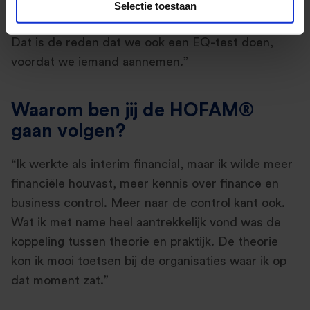
richting kunnen bewegen. Het gaat bij ons niet
Selectie toestaan
alleen om de harde kant, maar ook om
social skills
.
Dat is de reden dat we ook een EQ-test doen,
voordat we iemand aannemen.”
Waarom ben jij de HOFAM®
gaan volgen?
“Ik werkte als interim financial, maar ik wilde meer
financiële houvast, meer kennis over finance en
business control. Meer naar de control kant ook.
Wat ik met name heel aantrekkelijk vond was de
koppeling tussen theorie en praktijk. De theorie
kon ik mooi toetsen bij de organisaties waar ik op
dat moment zat.”