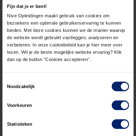
Fijn dat je er bent!
We willen Rob ontzettend bedanken voor alles wat
Nive Opleidingen maakt gebruik van cookies om
hij voor NIVE heeft betekend in de afgelopen jaren
bezoekers een optimale gebruikerservaring te kunnen
en wensen hem veel succes in zijn nieuwe rol bij
bieden. Met deze cookies kunnen we de manier waarop
NIBE-SVV!
de website wordt gebruikt vastleggen, analyseren en
verbeteren. In onze cookiebeleid kan je hier meer over
Mocht je naar aanleiding van dit schrijven vragen
lezen. Wil je de beste mogelijke website ervaring? Klik
of opmerkingen hebben, dan beantwoorden we die
dan op de button "Cookies accepteren''.
uiteraard graag. Je kunt ons hiervoor telefonisch
bereiken
Toestemmingsselectie
via 033 – 4229900 of per e-mail:
Noodzakelijk
info@niveopleidingen.nl
Voorkeuren
Statistieken