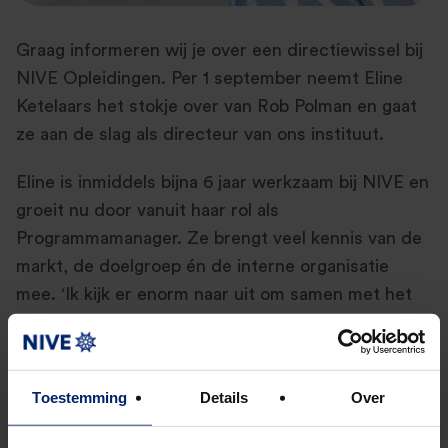
Graag informeren wij je over een directiewissel bij
NIVE Opleidingen. Per 1 september neemt Eline
Ketelaars het stokje over van Rob Polman en gaat
ze aan de slag als directeur van ons instituut.
Eline is inmiddels bijna 6 jaar werkzaam bij NIVE en
groeit nu door vanuit haar rol als
Programmamanager. Ze brengt veel kennis van de
markt, de doelgroep én de interne organisatie
mee. ‘Ik kijk er enorm naar uit om samen met het
team verder te bouwen aan deze mooie
organisatie! Ik heb veel vertrouwen in de koers die
we varen om de ontwikkeling én de trots van
Toestemming
Details
Over
mensen in het vakgebied controlling te blijven
stimuleren.’