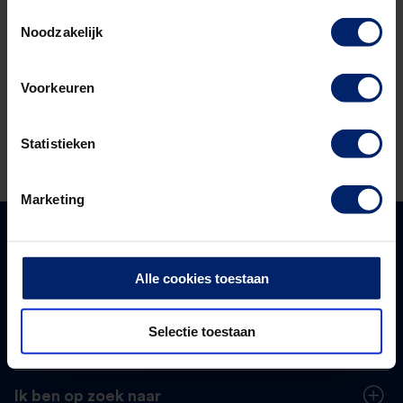
Toestemmingsselectie
Wil je op de hoogte blijven van inhoud,
Noodzakelijk
inspiratie en ontmoetingen?
Voorkeuren
Sluit je aan bij ons netwerk
Statistieken
Marketing
Over ons
Alle cookies toestaan
Meest gekozen
Selectie toestaan
Populaire thema’s
Ik ben op zoek naar