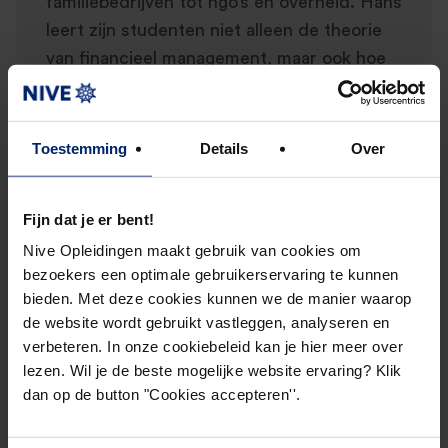
familiebedrijven tot ngo’s en overheid. Hans
leert zijn studenten niet alleen de theorie
van financieel management, maar ook hoe
je dat in de praktijk toepast: resultaten
verbeteren, stuurcijfers inrichten, grip
krijgen op de cijfers. Hij begeleidt zijn
Toestemming
Details
Over
deelnemers om zelf die structuur en
transparantie te creëren in hun eigen
Fijn dat je er bent!
organisatie, precies waar het toe doet.
Nive Opleidingen maakt gebruik van cookies om
bezoekers een optimale gebruikerservaring te kunnen
bieden. Met deze cookies kunnen we de manier waarop
de website wordt gebruikt vastleggen, analyseren en
verbeteren. In onze cookiebeleid kan je hier meer over
lezen. Wil je de beste mogelijke website ervaring? Klik
dan op de button "Cookies accepteren''.
Blijf verbonden!