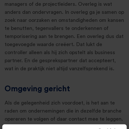
managers of de projectleiders. Overleg is wat
anders dan ondervragen. In overleg ga je samen op
zoek naar oorzaken en omstandigheden om kansen
te benutten, tegenvallers te onderkennen of
temporisering aan te brengen. Een overleg dus dat
toegevoegde waarde creëert. Dat lukt de
controller alleen als hij zich opstelt als business
partner. En de gesprekspartner dat accepteert,
wat in de praktijk niet altijd vanzelfsprekend is.
Omgeving gericht
Als de gelegenheid zich voordoet, is het aan te
raden om ondernemingen die in dezelfde branche
opereren te volgen of daar contact mee te leggen.
Daar kan belangrijke informatie vandaan komen,