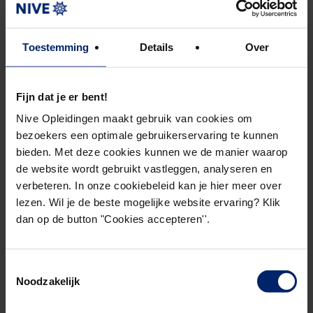
die bijdraagt aan een verdieping van de analyse van
de eigen onderneming. Welke issues spelen? Hoe
Toestemming
Details
Over
doen collega-ondernemingen het? Verliezen we
marktaandeel? Of is sprake van relatieve groei?
Fijn dat je er bent!
Als de analyse eenmaal voltooid is, komt er een
Nive Opleidingen maakt gebruik van cookies om
volgend communicatief aspect bij: het
bezoekers een optimale gebruikerservaring te kunnen
rapporteren, zowel schriftelijk als mondeling. De
bieden. Met deze cookies kunnen we de manier waarop
rapportage steunt uiteraard op datgene wat uit de
de website wordt gebruikt vastleggen, analyseren en
cijfers is afgeleid. Rapportages aan het hogere
verbeteren. In onze cookiebeleid kan je hier meer over
lezen. Wil je de beste mogelijke website ervaring? Klik
management winnen aan kracht als deze getoetst
dan op de button "Cookies accepteren''.
(kunnen) worden aan de strategie. En als dit
vervolgens tot een discussie leidt over aanpak,
maatregelen en bijsturingen. Dus waar men eerst
Toestemmingsselectie
Noodzakelijk
in de onderneming de informatie inwon, geeft men
deze nu terug aan het management, met nadere