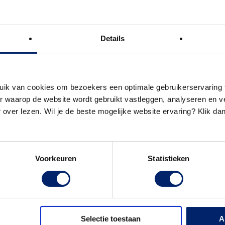
Details
uik van cookies om bezoekers een optimale gebruikerservaring 
 waarop de website wordt gebruikt vastleggen, analyseren en ve
 over lezen. Wil je de beste mogelijke website ervaring? Klik da
ijven van inhoud, inspiratie en
Voorkeuren
Statistieken
Selectie toestaan
A