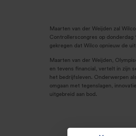
Maarten van der Weijden zal Wilco
Controllerscongres op donderdag 1
gekregen dat Wilco opnieuw de uit
Maarten van der Weijden, Olymp
en tevens financial, vertelt in zijn
het bedrijfsleven. Onderwerpen al
omgaan met tegenslagen, innovat
uitgebreid aan bod.