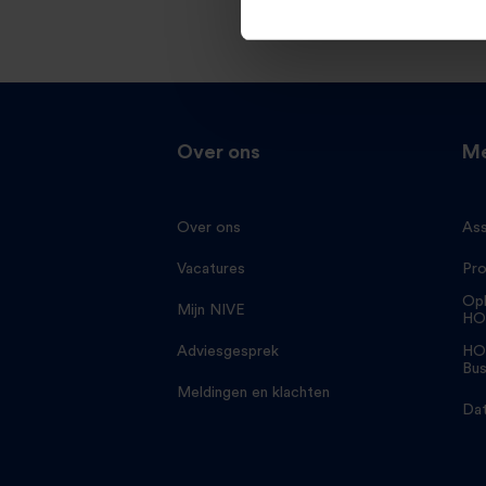
Over ons
Me
Over ons
Ass
Vacatures
Pro
Opl
Mijn NIVE
HO
Adviesgesprek
HO
Bus
Meldingen en klachten
Dat