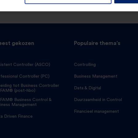
est gekozen
Populaire thema’s
istent Controller (ASCO)
Controlling
fessional Controller (PC)
Business Management
eiding tot Business Controller
Data & Digital
FAM® (post-hbo)
FAM® Business Control &
Duurzaamheid in Control
iness Management
Financieel management
a Driven Finance