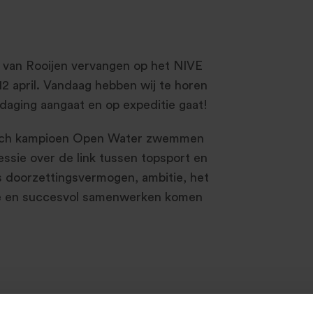
 van Rooijen vervangen op het NIVE
2 april. Vandaag hebben wij te horen
daging aangaat en op expeditie gaat!
isch kampioen Open Water zwemmen
 sessie over de link tussen topsport en
s doorzettingsvermogen, ambitie, het
ie en succesvol samenwerken komen