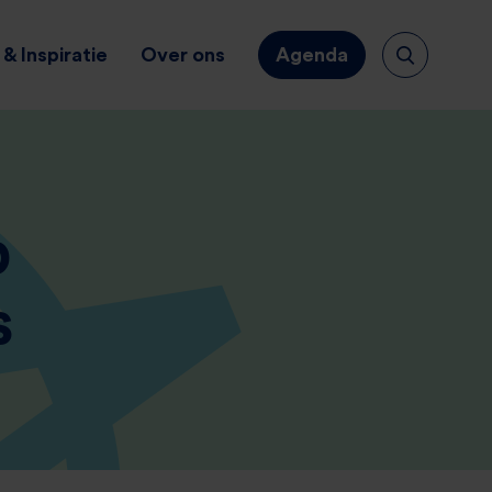
& Inspiratie
Over ons
Agenda
p
s