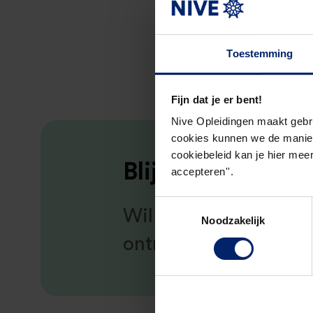
Toestemming
Fijn dat je er bent!
Nive Opleidingen maakt gebr
cookies kunnen we de manier
cookiebeleid kan je hier meer
Blijf verbonden!
accepteren''.
Toestemmingsselectie
Wil je op de hoogte bl
Noodzakelijk
ontmoetingen?