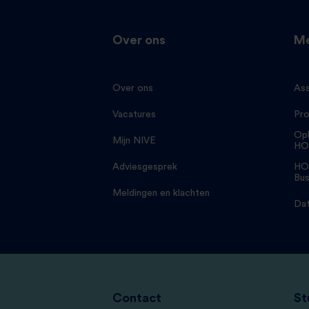
Over ons
Me
Over ons
Ass
Vacatures
Pro
Opl
Mijn NIVE
HO
Adviesgesprek
HO
Bus
Meldingen en klachten
Dat
Contact
St