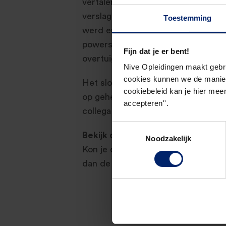
vertalen naar hun eigen rol als cont
verslaglegging, Triple C Cyber Cri
Toestemming
werd er dieper ingegaan op specifi
powersessies kon men concreet aa
Fijn dat je er bent!
overtuig ik in 1 minuut, geef ik bet
Nive Opleidingen maakt gebr
cookies kunnen we de manier
Het slotpodium was voor cabaretie
cookiebeleid kan je hier meer
op geheel eigen wijze invulling aan
accepteren''.
collega! Een mooie afsluiting van 
Toestemmingsselectie
Bekijk de foto’s!
Noodzakelijk
Kon je er niet bij zijn, maar toch e
dan de
foto’s