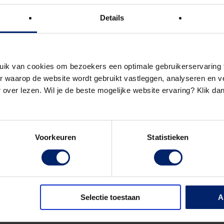
roller. Met sessies als creatieve
me Control en de 3
e
digitale revolutie
Details
eke vakkennis. Tijdens de
n de slag met vaardigheden als ‘hoe
ere adviezen en zeg ik wat vaker nee’.
uik van cookies om bezoekers een optimale gebruikerservaring 
 waarop de website wordt gebruikt vastleggen, analyseren en ve
rs Urgert & Van Deudekom. Zij gaven
 over lezen. Wil je de beste mogelijke website ervaring? Klik da
 hoe je succesvoller wordt dan je
een geslaagde en ispirerende dag!
Voorkeuren
Statistieken
en indruk krijgen van de sfeer? Bekijk
Selectie toestaan
A