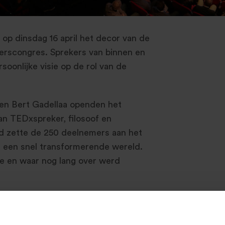
op dinsdag 16 april het decor van de
lerscongres. Sprekers van binnen en
oonlijke visie op de rol van de
 en Bert Gadellaa openden het
n TEDxspreker, filosoof en
d zette de 250 deelnemers aan het
 een snel transformerende wereld.
kte en waar nog lang over werd
on iedereen de opgedane inzichten