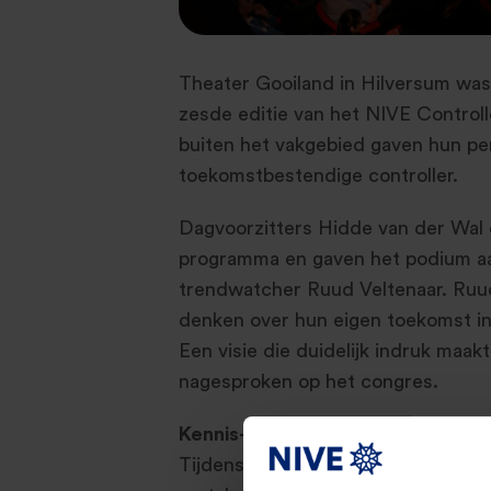
Theater Gooiland in Hilversum was 
zesde editie van het NIVE Control
buiten het vakgebied gaven hun pers
toekomstbestendige controller.
Dagvoorzitters Hidde van der Wal
programma en gaven het podium aa
trendwatcher Ruud Veltenaar. Ruu
denken over hun eigen toekomst in
Een visie die duidelijk indruk maa
nagesproken op het congres.
Kennis- en powersessies
Tijdens de 13 break-out sessies k