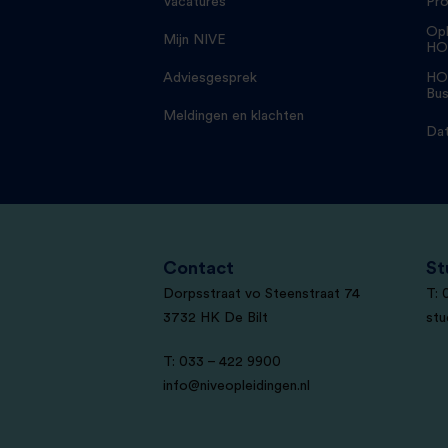
Vacatures
Pro
Opl
Mijn NIVE
HO
Adviesgesprek
HO
Bus
Meldingen en klachten
Dat
Contact
St
Dorpsstraat vo Steenstraat 74
T: 
3732 HK De Bilt
stu
T: 033 – 422 9900
info@niveopleidingen.nl