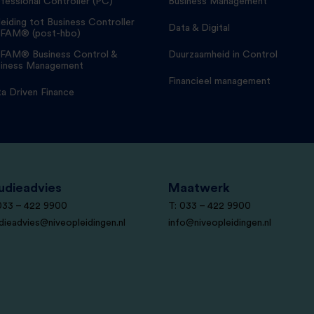
fessional Controller (PC)
Business Management
eiding tot Business Controller
Data & Digital
FAM® (post-hbo)
FAM® Business Control &
Duurzaamheid in Control
iness Management
Financieel management
a Driven Finance
udieadvies
Maatwerk
033 – 422 9900
T: 033 – 422 9900
dieadvies@niveopleidingen.nl
info@niveopleidingen.nl