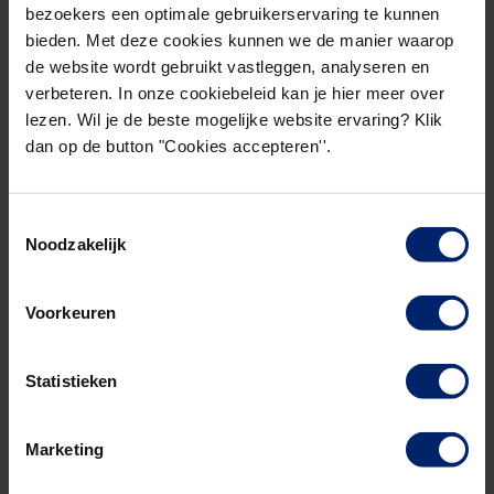
bezoekers een optimale gebruikerservaring te kunnen
ontmoeten. Voor eventuele vragen kun je ons
bieden. Met deze cookies kunnen we de manier waarop
natuurlijk altijd even mailen of bellen via
de website wordt gebruikt vastleggen, analyseren en
onderstaande contactgegevens.
verbeteren. In onze cookiebeleid kan je hier meer over
lezen. Wil je de beste mogelijke website ervaring? Klik
Veel succes en bovenal plezier bij het volgen van
dan op de button "Cookies accepteren''.
de lessen.
Toestemmingsselectie
Noodzakelijk
Voorkeuren
Blijf verbonden!
Statistieken
Wil je op de hoogte blijven van inhoud,
Marketing
inspiratie en ontmoetingen?