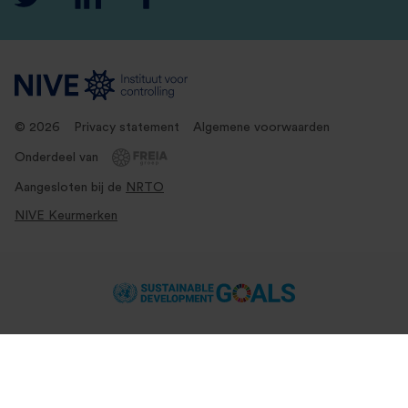
© 2026
Privacy statement
Algemene voorwaarden
Onderdeel van
Aangesloten bij de
NRTO
NIVE Keurmerken
Je past meerdere