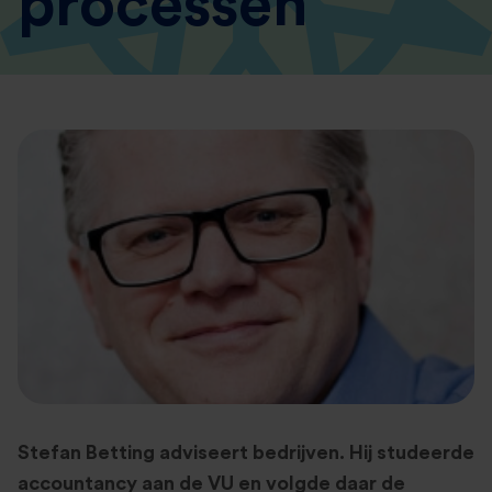
processen
Stefan Betting adviseert bedrijven. Hij studeerde
accountancy aan de VU en volgde daar de