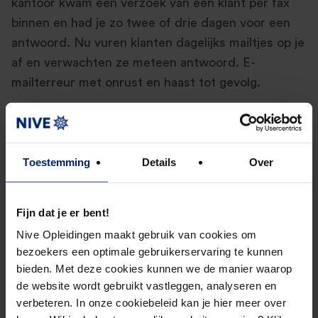
kantoor kwam een verzoek van een klant per fax
binnen en had je zo twee of drie dagen voor een
antwoord. Nu vuren klanten dagelijks mailtjes op je
af en verwachten ze meteen antwoord. E-
mailterreur met onrust en haast tot gevolg.
Gaat je boek ‘Clean accounting’
over toegevoegde waarde
Toestemming
Details
Over
bieden als financial?
Mijn boek is een antwoord op de toegenomen
Fijn dat je er bent!
stress en de toegenomen snelheid waarmee
Nive Opleidingen maakt gebruik van cookies om
financials werken. Zodat je – in essentie – net als
bezoekers een optimale gebruikerservaring te kunnen
mijn vader op je 32ste je bedrijf kunt verkopen,
bieden. Met deze cookies kunnen we de manier waarop
de website wordt gebruikt vastleggen, analyseren en
tien jaar door Frankrijk kunt zwerven en daarna
verbeteren. In onze cookiebeleid kan je hier meer over
opnieuw een kantoor kunt opbouwen.