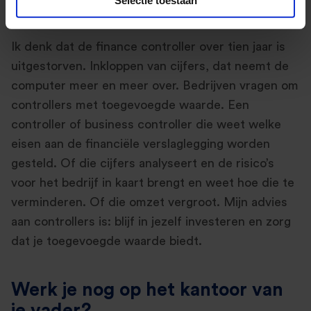
controller eruit?
Ik denk dat de finance controller over tien jaar is
uitgestorven. Inkloppen van cijfers, dat neemt de
computer meer en meer over. Bedrijven vragen om
controllers met toegevoegde waarde. Een
controller of business controller die weet welke
eisen aan de financiële verslaglegging worden
gesteld. Of die cijfers analyseert en de risico’s
voor het bedrijf in kaart brengt en weet hoe die te
verminderen. Of die omzet vergroot. Mijn advies
aan controllers is: blijf in jezelf investeren en zorg
dat je toegevoegde waarde biedt.
Werk je nog op het kantoor van
je vader?