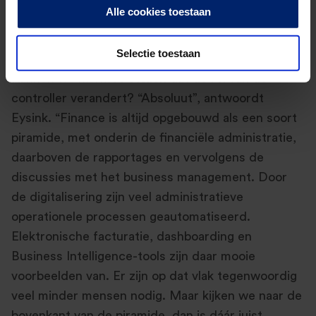
onderhandelen en presenteren bij kijken en wordt
Alle cookies toestaan
er een beroep gedaan op de analytische skills in de
finance-organisatie.”
Selectie toestaan
Kunnen we hiermee stellen dat de rol van de
controller verandert? “Absoluut”, antwoordt
Eysink. “Finance is altijd opgebouwd als een soort
piramide, met onderin de financiële administratie,
daarboven de rapportages en vervolgens de
discussies met het business management. Door
de digitalisering zijn veel administratieve
operationele processen geautomatiseerd.
Elektronische facturatie, dashboarding en
Business Intelligence-tools zijn daar mooie
voorbeelden van. Er zijn op dat vlak tegenwoordig
veel minder mensen nodig. Maar kijken we naar de
bovenkant van de piramide, dan is dáár juist