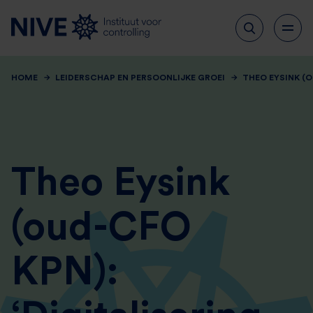
HOME
LEIDERSCHAP EN PERSOONLIJKE GROEI
THEO EYSINK (
Theo Eysink
(oud-CFO
KPN):