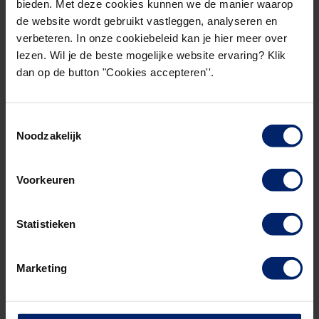
bieden. Met deze cookies kunnen we de manier waarop
de website wordt gebruikt vastleggen, analyseren en
Veranderende
verbeteren. In onze cookiebeleid kan je hier meer over
competenties van
lezen. Wil je de beste mogelijke website ervaring? Klik
dan op de button "Cookies accepteren''.
controller
Toestemmingsselectie
Deze manier van werken vraagt enerzijds kennis
Noodzakelijk
van de werkwijze, maar anderzijds ontwikkelt zich
ook een hele nieuwe attitude en competentie. “De
Voorkeuren
rol van de controller wordt opeens veel
interactiever”, gaat Eysink verder. “Je ontvangt
niet alleen meer de resultaten waar je het mee
Statistieken
moet doen, maar er worden meerdere scenario’s
aan je voorgelegd. Het is aan de controller om te
Marketing
kijken hoe de discussies aangevlogen moeten
worden. Soms komen hier ook zaken als