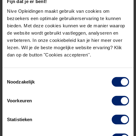
Fijn dat je er bent!
scholingsuitgaven vanaf 1 januari 2019 niet meer
fiscaal aftrekbaar zijn.
Nive Opleidingen maakt gebruik van cookies om
bezoekers een optimale gebruikerservaring te kunnen
bieden. Met deze cookies kunnen we de manier waarop
Betaal jij je cursus of opleiding
de website wordt gebruikt vastleggen, analyseren en
zelf?
verbeteren. In onze cookiebeleid kan je hier meer over
lezen. Wil je de beste mogelijke website ervaring? Klik
dan op de button "Cookies accepteren''.
Overweeg jij om een cursus of opleiding te volgen
en dien je deze (gedeeltelijk) zelf te betalen? Dan
is het raadzaam om dit najaar te starten met een
Toestemmingsselectie
cursus of opleiding. Zo weet je zeker dat je nog
Noodzakelijk
gebruik kunt maken van de huidige regelingen.
Voorkeuren
Wanneer mag je studiekosten
aftrekken van de belasting?
Statistieken
Particulieren die een cursus of opleiding voor een