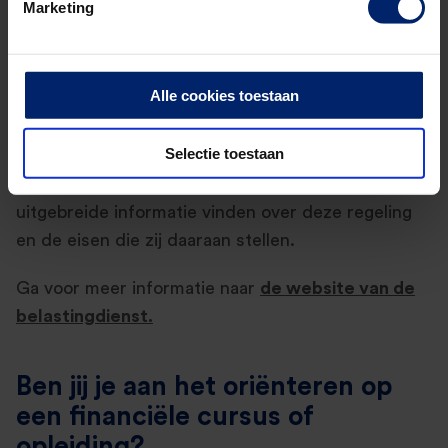
Marketing
(toekomstig) beroep volgen waarvoor geen recht
bestaat op studiefinanciering, kunnen de kosten
hiervan in de aangifte inkomstenbelasting in aftrek
Alle cookies toestaan
brengen als scholingsuitgaven.
Selectie toestaan
Echter, niet alle studiekosten zijn aftrekbaar. Op
de website van de belastingdienst kun je
uitgebreide informatie vinden over deze regeling
en de eisen die zij daaraan stellen.
Ga voor meer informatie naar
de website van de
belastingdienst.
Ben jij je aan het oriënteren op
een financiële cursus of
opleiding?