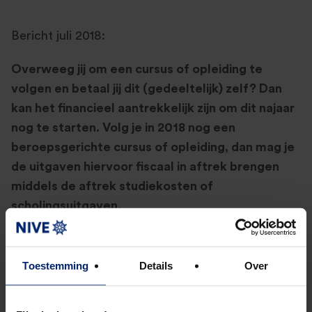
Bericht juli 2018:
Overweeg jij om een cursus of opleiding te
volgen en betaal jij dit (gedeeltelijk) zelf? Dan
kan het financieel aantrekkelijk zijn om dit najaar
nog te starten. Volg je in 2018 nog een
beroepsgerichte cursus of opleiding, dan mag je
de uitgaven hiervoor fiscaal in aftrek brengen
middels de aftrek studiekosten of
scholingsuitgaven.
In het regeerakkoord van Rutte 3 is gesproken
over het afschaffen van de belastingaftrek voor
Toestemming
Details
Over
studiekosten en scholingsuitgaven. Vooralsnog zijn
de berichten dat de studiekosten en