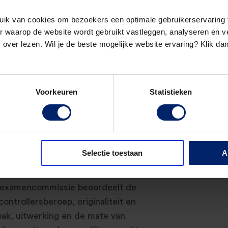
uik van cookies om bezoekers een optimale gebruikerservaring 
 waarop de website wordt gebruikt vastleggen, analyseren en ve
 over lezen. Wil je de beste mogelijke website ervaring? Klik da
Voorkeuren
Statistieken
 met deze mooie prestatie!
Selectie toestaan
A
 maakten de scriptiedocenten een
De examencommissie beoordeelt de
ontrollersberoep, originaliteit en
pak, uitwerking en de mate van