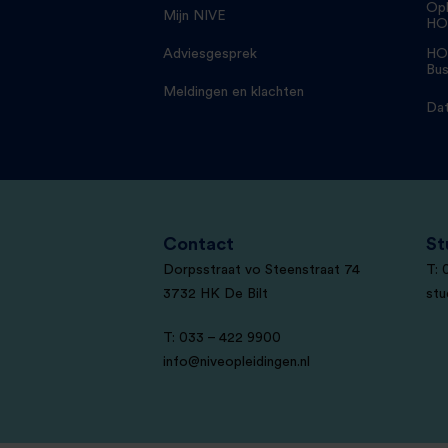
Opl
Mijn NIVE
HO
Adviesgesprek
HO
Bus
Meldingen en klachten
Dat
Contact
St
Dorpsstraat vo Steenstraat 74
T: 
3732 HK De Bilt
stu
T: 033 – 422 9900
info@niveopleidingen.nl