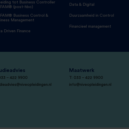
eiding tot Business Controller
Data & Digital
FAM® (post-hbo)
FAM® Business Control &
Duurzaamheid in Control
iness Management
Financieel management
a Driven Finance
udieadvies
Maatwerk
033 – 422 9900
T: 033 – 422 9900
dieadvies@niveopleidingen.nl
info@niveopleidingen.nl