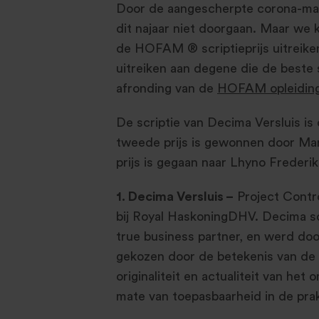
Door de aangescherpte corona-maa
dit najaar niet doorgaan. Maar we 
de HOFAM ® scriptieprijs uitreiken!
uitreiken aan degene die de beste 
afronding van de
HOFAM opleiding 
De scriptie van Decima Versluis is
tweede prijs is gewonnen door Mar
prijs is gegaan naar Lhyno Frederik
1. Decima Versluis –
Project Contro
bij Royal HaskoningDHV. Decima sc
true business partner, en werd do
gekozen door de betekenis van de s
originaliteit en actualiteit van he
mate van toepasbaarheid in de prak