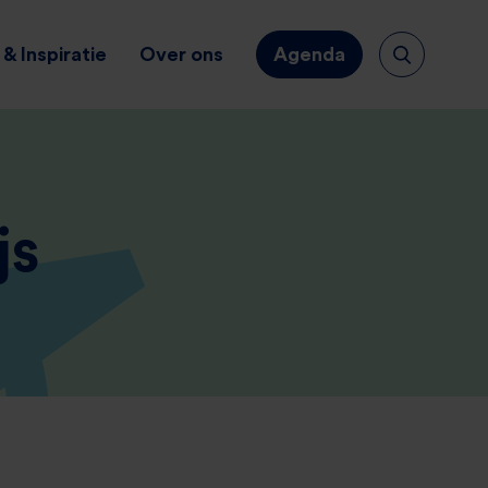
& Inspiratie
Over ons
Agenda
js