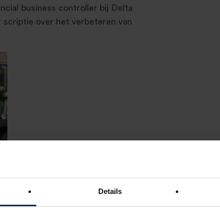
ncial business controller bij Delta
 scriptie over het verbeteren van
ial Controller bij Roland Berger.
stprijzen en Customer Profitability
Details