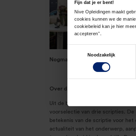
Fijn dat je er bent!
Nive Opleidingen maakt gebr
cookies kunnen we de manier
cookiebeleid kan je hier meer
accepteren''.
Toestemmingsselectie
Noodzakelijk
Nogmaals van harte gefeliciteerd
Over de HOFAM ® scriptieprijs
Uit de best beoordeelde scripties
voorselectie van drie scripties. 
betekenis van de scriptie voor het c
actualiteit van het onderwerp, aan