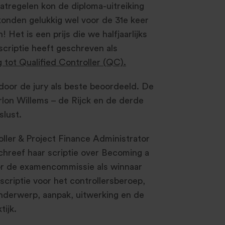
tregelen kon de diploma-uitreiking
konden gelukkig wel voor de 31e keer
 Het is een prijs die we halfjaarlijks
scriptie heeft geschreven als
tot Qualified Controller (QC).
 door de jury als beste beoordeeld. De
lon Willems – de Rijck en de derde
slust.
ller & Project Finance Administrator
hreef haar scriptie over Becoming a
or de examencommissie als winnaar
criptie voor het controllersberoep,
t onderwerp, aanpak, uitwerking en de
tijk.