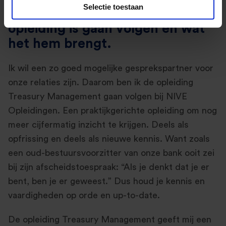
Selectie toestaan
jullie graag uit waarom hij de
opleiding is gaan volgen en wat
het hem brengt.
Ik wil een zo goed mogelijke gesprekspartner voor
onze relaties zijn. Daarom ben ik de opleiding
Treasury Management gaan volgen bij NIVE
Opleidingen. Een praktijkgerichte opleiding om nog
meer cijfermatig inzicht te krijgen. Deels als
opfrissing en deels als nieuwe kennis. Want zoals
een oud-bestuursvoorzitter van onze bank ooit zei
bij zijn afscheidstoespraak: “Als je denkt dat je er
bent, ben je er geweest.” Dus houd je kennis en
vaardigheden op orde en up-to-date.
De opleiding Treasury Management geeft mij een