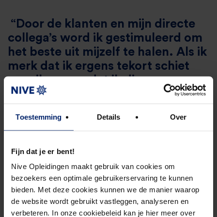
“Door de klanten en mijn directe
collega’s word ik gestimuleerd om
het beste uit mijzelf te halen. Als ik
merk dat ik ergens tekort schiet
zorg ik ervoor dat ik die
achterstand inhaal.”
Toestemming
Details
Over
Welke ontwikkelingen zie jij in de
Fijn dat je er bent!
markt?
Nive Opleidingen maakt gebruik van cookies om
bezoekers een optimale gebruikerservaring te kunnen
Klanten zijn kritisch en willen tegen de beste
bieden. Met deze cookies kunnen we de manier waarop
de website wordt gebruikt vastleggen, analyseren en
voorwaarden een financiering afsluiten. Hier is niks
verbeteren. In onze cookiebeleid kan je hier meer over
mis mee, maar prijs is niet het enige wat telt bij