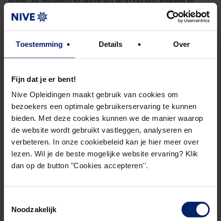
welke informatie iemand nodig heeft om te kunnen
acteren. Je meet de resultaten, kijkt wat de
oorzaken waren en wat je daarvan kunt leren.
Toestemming
Details
Over
Datagedreven organiseren is dus niet alleen en
kwestie van een systeem ontwikkelen. Je blijft je
Fijn dat je er bent!
afvragen: doen we de goede dingen en doen we
Nive Opleidingen maakt gebruik van cookies om
dat goed?
bezoekers een optimale gebruikerservaring te kunnen
bieden. Met deze cookies kunnen we de manier waarop
Geschreven door Fred Conijn, managing consultant
de website wordt gebruikt vastleggen, analyseren en
DynamicControl.nl
, auteur van het boek ‘aan de slag
verbeteren. In onze cookiebeleid kan je hier meer over
met Dynamic Control’ en docent bij NIVE
lezen. Wil je de beste mogelijke website ervaring? Klik
Opleidingen.
dan op de button "Cookies accepteren''.
——————–
Toestemmingsselectie
Meer leren over datagedreven organiseren?
Noodzakelijk