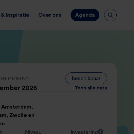
& Inspiratie
Over ons
Agenda
beschikbaar
nde startdatum:
tember 2026
Toon alle data
, Amsterdam,
am, Zwolle en
en
n
Niveau
Investering