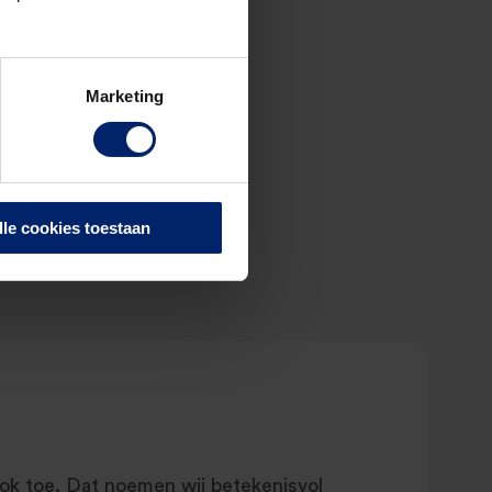
Marketing
en
lle cookies toestaan
 ook toe. Dat noemen wij betekenisvol