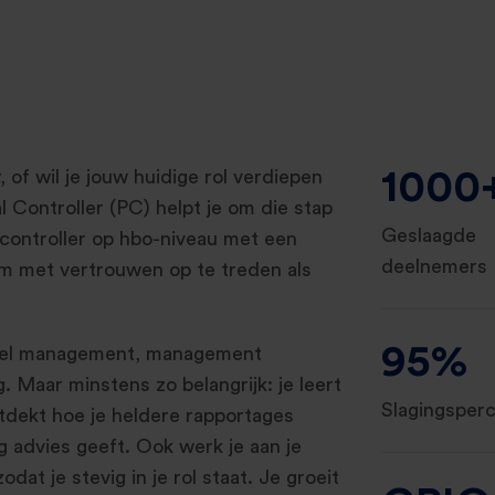
1000
r, of wil je jouw huidige rol verdiepen
l Controller (PC) helpt je om die stap
Geslaagde
en controller op hbo-niveau met een
deelnemers
om met vertrouwen op te treden als
95%
cieel management, management
. Maar minstens zo belangrijk: je leert
Slagingsper
ontdekt hoe je heldere rapportages
ng advies geeft. Ook werk je aan je
at je stevig in je rol staat. Je groeit