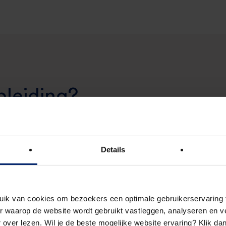
pleiding?
en praktijkgerichte controllersopleiding op hbo-niveau v
een volwaardige rol als controller. De opleiding sluit a
Details
e functie, maar is ook zeer geschikt voor professionals
 gericht willen ontwikkelen in het controllersvak. Ook a
dt deze opleiding een sterke basis.
uik van cookies om bezoekers een optimale gebruikerservaring 
 waarop de website wordt gebruikt vastleggen, analyseren en ve
 over lezen. Wil je de beste mogelijke website ervaring? Klik da