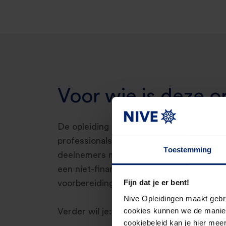
Voor wie is deze o
De opleiding Professional Controller is e
professionals die willen doorgroeien naar 
Toestemming
deelnemers met ervaring in een financiël
een niet-financiële vooropleiding die zich
Fijn dat je er bent!
voorbereiding op de HOFAM-opleiding bie
Nive Opleidingen maakt gebr
cookies kunnen we de manier
Verder wil je:
cookiebeleid kan je hier meer