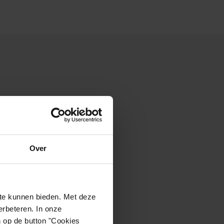
oor
an op
Over
 met
ls
te kunnen bieden. Met deze
rbeteren. In onze
n op de button "Cookies