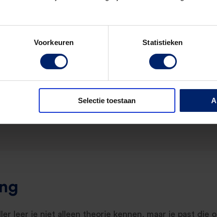
orie en praktijk
Voorkeuren
Statistieken
aktijk vertalen
praktijkopdrachten leren hoe financiële processen werk
Selectie toestaan
A
ing
ler leer je niet alleen theorie kennen, maar je past die