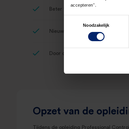
accepteren''.
Beter verbanden leggen tussen the
Toestemmingsselectie
Noodzakelijk
Nieuwe inzichten direct naar de pr
Door discussies en gezamenlijke 
Opzet van de opleid
Tijdens de opleiding Professional Control