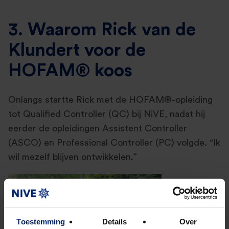
3. Waarom Rick van de
Klundert voor de
HOFAM® koos
Onlangs startte Rick met de HOFAM®-opleiding
tot Qualified Controller (QC) bij NiVE, nadat hij
eerder de opleidingen Assistent Controller
(ASCO) en Professional Controller (PC) volgde. “Ik
wil mezelf blijven ontwikkelen.”
Toestemming
Details
Over