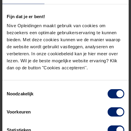
Fijn dat je er bent!
Nive Opleidingen maakt gebruik van cookies om
bezoekers een optimale gebruikerservaring te kunnen
bieden. Met deze cookies kunnen we de manier waarop
Lees hier waarom
de website wordt gebruikt vastleggen, analyseren en
verbeteren. In onze cookiebeleid kan je hier meer over
lezen. Wil je de beste mogelijke website ervaring? Klik
dan op de button "Cookies accepteren''.
4. De zin en onzin van de
Toestemmingsselectie
integrale kostprijs
Noodzakelijk
Volgens docent Gijs Hiltermann gaat er nog steeds
Voorkeuren
te veel aandacht naar het bepalen van de
‘integrale’ kostprijs’. Welke fouten maken
Statistieken